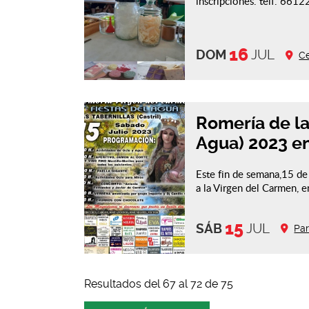
inscripciones. telf. 661
16
DOM
JUL
Ce
Romería de la
Agua) 2023 en
Este fin de semana,15 de 
a la Virgen del Carmen, e
15
SÁB
JUL
Par
Resultados del 67 al 72 de 75