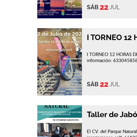
22
SÁB
JUL
I TORNEO 12
I TORNEO 12 HORAS DE P
información: 633045858
22
SÁB
JUL
Taller de Jab
El CV. del Parque Natural