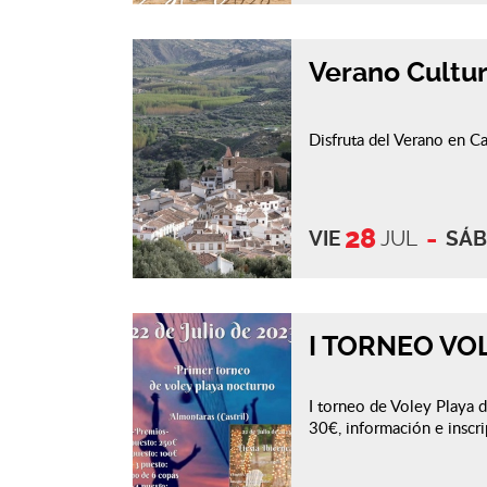
Verano Cultur
Disfruta del Verano en Ca
28
VIE
JUL
SÁ
I TORNEO VO
I torneo de Voley Playa d
30€, información e insc